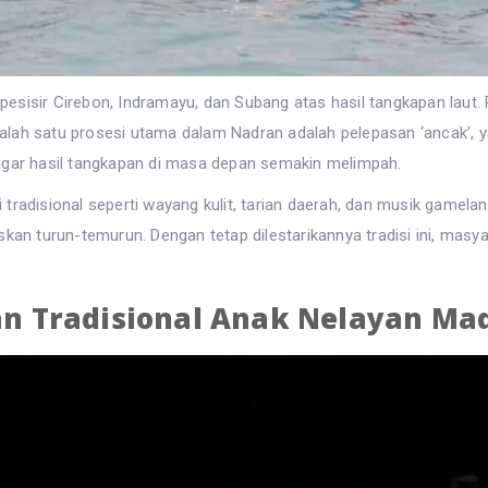
sisir Cirebon, Indramayu, dan Subang atas hasil tangkapan laut. R
h satu prosesi utama dalam Nadran adalah pelepasan ‘ancak’, yaitu
ar hasil tangkapan di masa depan semakin melimpah.
ni tradisional seperti wayang kulit, tarian daerah, dan musik gamel
iskan turun-temurun. Dengan tetap dilestarikannya tradisi ini, ma
ian Tradisional Anak Nelayan Ma