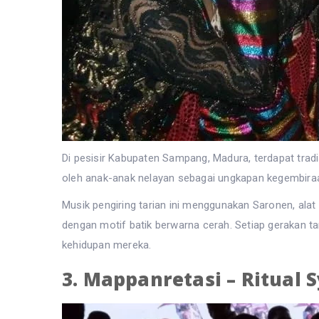
Di pesisir Kabupaten Sampang, Madura, terdapat trad
oleh anak-anak nelayan sebagai ungkapan kegembiraa
Musik pengiring tarian ini menggunakan Saronen, ala
dengan motif batik berwarna cerah. Setiap gerakan 
kehidupan mereka.
3. Mappanretasi – Ritual