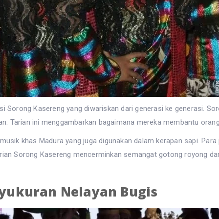
isi Sorong Kasereng yang diwariskan dari generasi ke generasi. So
n. Tarian ini menggambarkan bagaimana mereka membantu orang tua 
t musik khas Madura yang juga digunakan dalam kerapan sapi. Para
tarian Sorong Kasereng mencerminkan semangat gotong royong dan
 Syukuran Nelayan Bugis