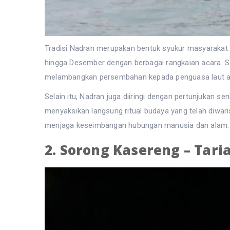
Tradisi Nadran merupakan bentuk syukur masyarakat pe
hingga Desember dengan berbagai rangkaian acara. Sala
melambangkan persembahan kepada penguasa laut ag
Selain itu, Nadran juga diiringi dengan pertunjukan se
menyaksikan langsung ritual budaya yang telah diwar
menjaga keseimbangan hubungan manusia dan alam.
2. Sorong Kasereng – Tar