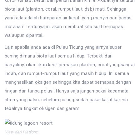
kotor. Air laut keruh dan penuh bahan kimia. Akibatnya seluruh
biota laut (planton, coral, rumput laut, dsb) mati. Sehingga
yang ada adalah hamparan air keruh yang menyimpan panas
matahari. Tentunya ini akan membuat kita sulit bernapas
walaupun dipantai.
Lain apabila anda ada di Pulau Tidung yang airnya super
bening dimana biota laut semua hidup. Terbukti dari
banyaknya ikan-ikan kecil pemakan planton, coral yang sangat
indah, dan rumput-rumput laut yang masih hidup. Ini semua
menghasilkan oksigen sehingga kita dapat bernapas dengan
ringan dan tanpa polusi. Hanya saja jangan pakai kacamata
riben yang palsu, sebelum pulang sudah bakal karat karena
tebalnya tingkat oksigen dan garam.
View dari Platform