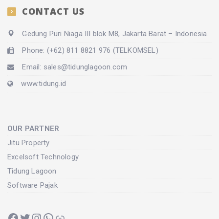
CONTACT US
Gedung Puri Niaga III blok M8, Jakarta Barat – Indonesia.
Phone: (+62) 811 8821 976 (TELKOMSEL)
Email: sales@tidunglagoon.com
www.tidung.id
OUR PARTNER
Jitu Property
Excelsoft Technology
Tidung Lagoon
Software Pajak
Facebook
Twitter
Instagram
WhatsApp
Link