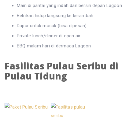
Main di pantai yang indah dan bersih depan Lagoon
Beli ikan hidup langsung ke kerambah
Dapur untuk masak (bisa dipesan)
Private lunch/dinner di open air
BBQ malam hari di dermaga Lagoon
Fasilitas Pulau Seribu di
Pulau Tidung