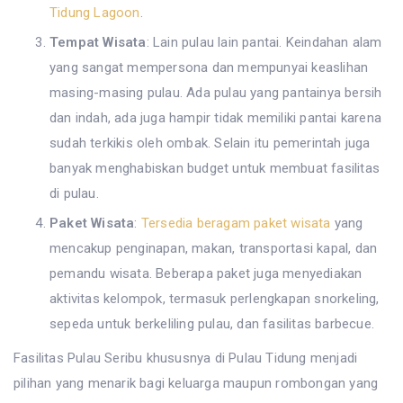
Tidung Lagoon
.
Tempat Wisata
: Lain pulau lain pantai. Keindahan alam
yang sangat mempersona dan mempunyai keaslihan
masing-masing pulau. Ada pulau yang pantainya bersih
dan indah, ada juga hampir tidak memiliki pantai karena
sudah terkikis oleh ombak. Selain itu pemerintah juga
banyak menghabiskan budget untuk membuat fasilitas
di pulau.
Paket Wisata
:
Tersedia beragam paket wisata
yang
mencakup penginapan, makan, transportasi kapal, dan
pemandu wisata. Beberapa paket juga menyediakan
aktivitas kelompok, termasuk perlengkapan snorkeling,
sepeda untuk berkeliling pulau, dan fasilitas barbecue​.
Fasilitas Pulau Seribu khususnya di Pulau Tidung menjadi
pilihan yang menarik bagi keluarga maupun rombongan yang