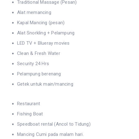
Traditional Massage (Pesan)
Alat memancing
Kapal Mancing (pesan)
Alat Snorkling + Pelampung
LED TV + Blueray movies
Clean & Fresh Water
Security 24 Hrs
Pelampung berenang
Getek untuk main/mancing
Restaurant
Fishing Boat
Speedboat rental (Ancol to Tidung)
Mancing Cumi pada malam hari.