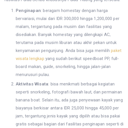
Penginapan
: beragam homestay dengan harga
bervariasi, mulai dari IDR 300,000 hingga 1,200,000 per
malam, tergantung pada musim dan fasilitas yang
disediakan. Banyak homestay yang dilengkapi AC,
terutama pada musim liburan atau akhir pekan untuk
kenyamanan pengunjung​. Anda bisa juga memilih
paket
wisata lengkap
yang sudah berikut speedboat PP, full-
board makan, guide, snorkeling, hingga jalan-jalan
menurusuri pulau.
Aktivitas Wisata
: bisa menikmati berbagai kegiatan
seperti snorkeling, fotografi bawah laut, dan permainan
banana boat. Selain itu, ada juga penyewaan kayak yang
biayanya berkisar antara IDR 25,000 hingga 45,000 per
jam, tergantung jenis kayak yang dipilih​ atau bisa pakai
gratis sebagai bagian dari fasilitas penginapan seperti di