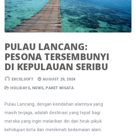
PULAU LANCANG:
PESONA TERSEMBUNYI
DI KEPULAUAN SERIBU
EXCELSOFT
AUGUST 29, 2024
HOLIDAYS
,
NEWS
,
PAKET WISATA
Pulau Lancang, dengan keindahan alamnya yang
masih terjaga, adalah destinasi yang tepat bagi
mereka yang ingin melarikan diri dari hiruk-pikuk
kehidupan kota dan menikmati kedamaian alam.