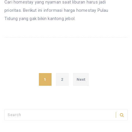
Cari homestay yang nyaman saat liburan harus jadi
prioritas. Berikut ini informasi harga homestay Pulau
Tidung yang gak bikin kantong jebol.
Posts pagination
1
2
Next