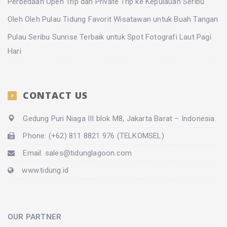
Perbedaan Open Trip dan Private Trip ke Kepulauan Seribu
Oleh Oleh Pulau Tidung Favorit Wisatawan untuk Buah Tangan
Pulau Seribu Sunrise Terbaik untuk Spot Fotografi Laut Pagi
Hari
CONTACT US
Gedung Puri Niaga III blok M8, Jakarta Barat – Indonesia.
Phone: (+62) 811 8821 976 (TELKOMSEL)
Email: sales@tidunglagoon.com
www.tidung.id
OUR PARTNER