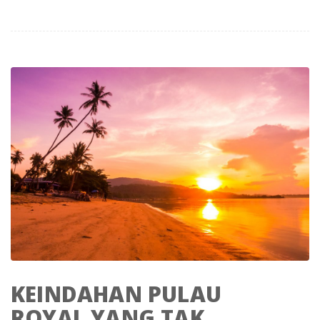
KEINDAHAN PULAU
ROYAL YANG TAK