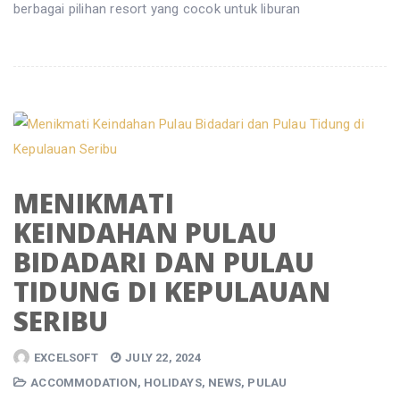
berbagai pilihan resort yang cocok untuk liburan
MENIKMATI
KEINDAHAN PULAU
BIDADARI DAN PULAU
TIDUNG DI KEPULAUAN
SERIBU
EXCELSOFT
JULY 22, 2024
ACCOMMODATION
,
HOLIDAYS
,
NEWS
,
PULAU