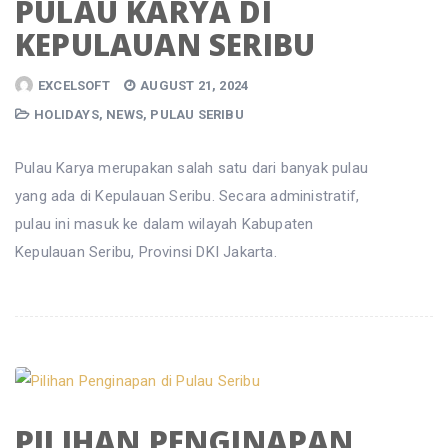
PULAU KARYA DI
KEPULAUAN SERIBU
EXCELSOFT
AUGUST 21, 2024
HOLIDAYS
,
NEWS
,
PULAU SERIBU
Pulau Karya merupakan salah satu dari banyak pulau
yang ada di Kepulauan Seribu. Secara administratif,
pulau ini masuk ke dalam wilayah Kabupaten
Kepulauan Seribu, Provinsi DKI Jakarta.
PILIHAN PENGINAPAN