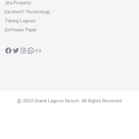
Jitu Property
Excelsoft Technology
Tidung Lagoon
Software Pajak
Facebook
Twitter
Instagram
WhatsApp
Link
@ 2024 Grand Lagoon Resort. All Rights Reserved