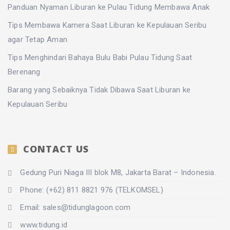
Panduan Nyaman Liburan ke Pulau Tidung Membawa Anak
Tips Membawa Kamera Saat Liburan ke Kepulauan Seribu
agar Tetap Aman
Tips Menghindari Bahaya Bulu Babi Pulau Tidung Saat
Berenang
Barang yang Sebaiknya Tidak Dibawa Saat Liburan ke
Kepulauan Seribu
CONTACT US
Gedung Puri Niaga III blok M8, Jakarta Barat – Indonesia.
Phone: (+62) 811 8821 976 (TELKOMSEL)
Email: sales@tidunglagoon.com
www.tidung.id