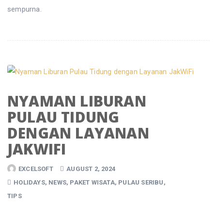
sempurna.
NYAMAN LIBURAN
PULAU TIDUNG
DENGAN LAYANAN
JAKWIFI
EXCELSOFT
AUGUST 2, 2024
HOLIDAYS
,
NEWS
,
PAKET WISATA
,
PULAU SERIBU
,
TIPS