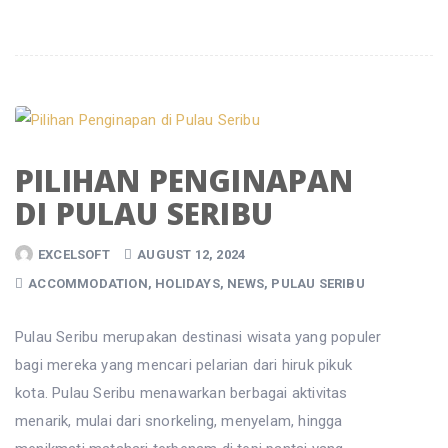
PILIHAN PENGINAPAN
DI PULAU SERIBU
EXCELSOFT
AUGUST 12, 2024
ACCOMMODATION
,
HOLIDAYS
,
NEWS
,
PULAU SERIBU
Pulau Seribu merupakan destinasi wisata yang populer
bagi mereka yang mencari pelarian dari hiruk pikuk
kota. Pulau Seribu menawarkan berbagai aktivitas
menarik, mulai dari snorkeling, menyelam, hingga