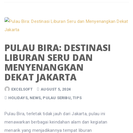
PULAU BIRA: DESTINASI
LIBURAN SERU DAN
MENYENANGKAN
DEKAT JAKARTA
EXCELSOFT
AUGUST 5, 2024
HOLIDAYS
,
NEWS
,
PULAU SERIBU
,
TIPS
Pulau Bira, terletak tidak jauh dari Jakarta, pulau ini
menawarkan berbagai keindahan alam dan kegiatan
menarik yang menjadikannya tempat liburan