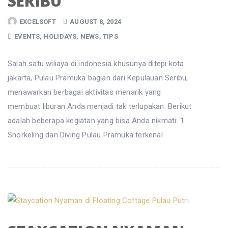
SERIBU
EXCELSOFT
AUGUST 8, 2024
EVENTS
,
HOLIDAYS
,
NEWS
,
TIPS
Salah satu wiliaya di indonesia khusunya ditepi kota
jakarta, Pulau Pramuka bagian dari Kepulauan Seribu,
menawarkan berbagai aktivitas menarik yang
membuat liburan Anda menjadi tak terlupakan. Berikut
adalah beberapa kegiatan yang bisa Anda nikmati: 1.
Snorkeling dan Diving Pulau Pramuka terkenal