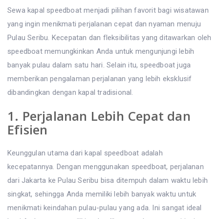
Sewa kapal speedboat menjadi pilihan favorit bagi wisatawan
yang ingin menikmati perjalanan cepat dan nyaman menuju
Pulau Seribu. Kecepatan dan fleksibilitas yang ditawarkan oleh
speedboat memungkinkan Anda untuk mengunjungi lebih
banyak pulau dalam satu hari. Selain itu, speedboat juga
memberikan pengalaman perjalanan yang lebih eksklusif
dibandingkan dengan kapal tradisional.
1. Perjalanan Lebih Cepat dan
Efisien
Keunggulan utama dari kapal speedboat adalah
kecepatannya. Dengan menggunakan speedboat, perjalanan
dari Jakarta ke Pulau Seribu bisa ditempuh dalam waktu lebih
singkat, sehingga Anda memiliki lebih banyak waktu untuk
menikmati keindahan pulau-pulau yang ada. Ini sangat ideal