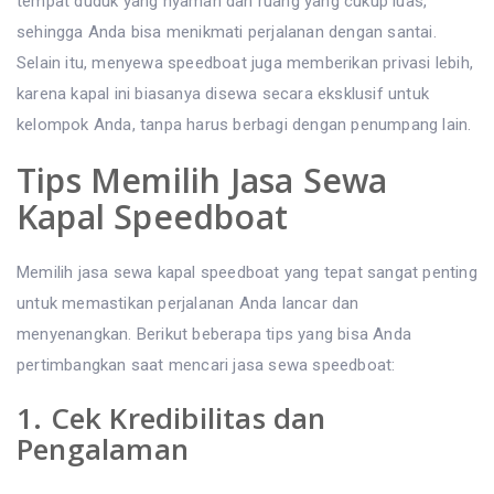
tempat duduk yang nyaman dan ruang yang cukup luas,
sehingga Anda bisa menikmati perjalanan dengan santai.
Selain itu, menyewa speedboat juga memberikan privasi lebih,
karena kapal ini biasanya disewa secara eksklusif untuk
kelompok Anda, tanpa harus berbagi dengan penumpang lain.
Tips Memilih Jasa Sewa
Kapal Speedboat
Memilih jasa sewa kapal speedboat yang tepat sangat penting
untuk memastikan perjalanan Anda lancar dan
menyenangkan. Berikut beberapa tips yang bisa Anda
pertimbangkan saat mencari jasa sewa speedboat:
1. Cek Kredibilitas dan
Pengalaman