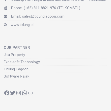
Phone: (+62) 811 8821 976 (TELKOMSEL)
Email: sales@tidunglagoon.com
www.tidung.id
OUR PARTNER
Jitu Property
Excelsoft Technology
Tidung Lagoon
Software Pajak
Facebook
Twitter
Instagram
WhatsApp
Link