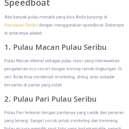
Speedboat
Ada banyak pulau menarik yang bisa Anda kunjungi di
Kepulauan Seribu
dengan menggunakan speedboat. Beberapa
di antaranya adalah:
1. Pulau Macan Pulau Seribu
Pulau Macan dikenal sebagai pulau resor yang menawarkan
pengalaman eco-resort dengan konsep ramah lingkungan. Di
sini, Anda bisa menikmati snorkeling, diving, atau sekadar
bersantai di pantai yang indah.
2. Pulau Pari
Pulau Seribu
Pulau Pari terkenal dengan pantainya yang cantik dan perairan
yang tenang. Sangat cocok untuk snorkeling dan berenang.
Pulau ini juga memiliki spot foto yang Instagramable, seperti