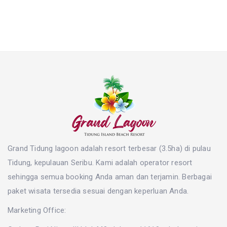
Grand Tidung lagoon adalah resort terbesar (3.5ha) di pulau
Tidung, kepulauan Seribu. Kami adalah operator resort
sehingga semua booking Anda aman dan terjamin. Berbagai
paket wisata
tersedia sesuai dengan keperluan Anda.
Marketing Office: