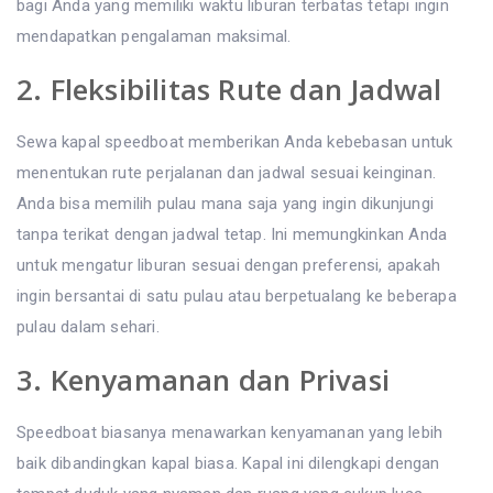
bagi Anda yang memiliki waktu liburan terbatas tetapi ingin
mendapatkan pengalaman maksimal.
2. Fleksibilitas Rute dan Jadwal
Sewa kapal speedboat memberikan Anda kebebasan untuk
menentukan rute perjalanan dan jadwal sesuai keinginan.
Anda bisa memilih pulau mana saja yang ingin dikunjungi
tanpa terikat dengan jadwal tetap. Ini memungkinkan Anda
untuk mengatur liburan sesuai dengan preferensi, apakah
ingin bersantai di satu pulau atau berpetualang ke beberapa
pulau dalam sehari.
3. Kenyamanan dan Privasi
Speedboat biasanya menawarkan kenyamanan yang lebih
baik dibandingkan kapal biasa. Kapal ini dilengkapi dengan