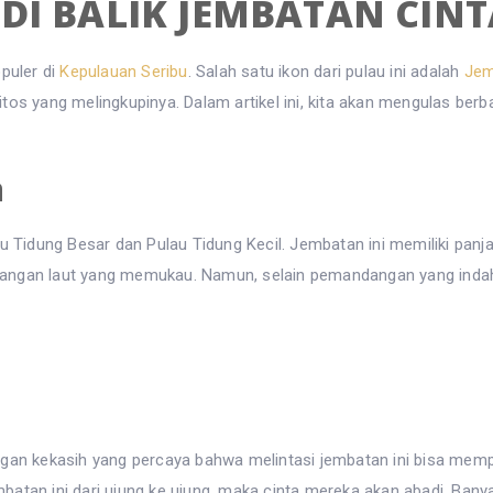
 DI BALIK JEMBATAN CIN
opuler di
Kepulauan Seribu
. Salah satu ikon dari pulau ini adalah
Jem
tos yang melingkupinya. Dalam artikel ini, kita akan mengulas ber
a
idung Besar dan Pulau Tidung Kecil. Jembatan ini memiliki panja
angan laut yang memukau. Namun, selain pemandangan yang indah, 
ngan kekasih yang percaya bahwa melintasi jembatan ini bisa memp
batan ini dari ujung ke ujung, maka cinta mereka akan abadi. Ba