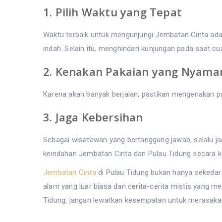
1. Pilih Waktu yang Tepat
Waktu terbaik untuk mengunjungi Jembatan Cinta adal
indah. Selain itu, menghindari kunjungan pada saat c
2. Kenakan Pakaian yang Nyama
Karena akan banyak berjalan, pastikan mengenakan pa
3. Jaga Kebersihan
Sebagai wisatawan yang bertanggung jawab, selalu 
keindahan Jembatan Cinta dan Pulau Tidung secara k
Jembatan Cinta
di Pulau Tidung bukan hanya sekedar
alam yang luar biasa dan cerita-cerita mistis yang m
Tidung, jangan lewatkan kesempatan untuk merasaka