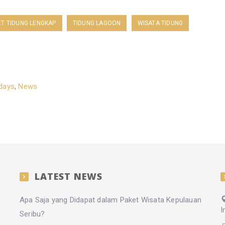
ET TIDUNG LENGKAP
TIDUNG LAGOON
WISATA TIDUNG
idays
,
News
LATEST NEWS
Apa Saja yang Didapat dalam Paket Wisata Kepulauan
I
Seribu?