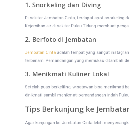
1. Snorkeling dan Diving
Di sekitar Jembatan Cinta, terdapat spot snorkeling
Kejernihan air di sekitar Pulau Tidung membuat peng
2. Berfoto di Jembatan
Jembatan Cinta
adalah tempat yang sangat instagram
terbenam. Pemandangan yang memukau ditambah denga
3. Menikmati Kuliner Lokal
Setelah puas berkeliling, wisatawan bisa menikmati be
dinikmati sambil menikmati pemandangan indah Pulau
Tips Berkunjung ke Jembata
Agar kunjungan ke Jembatan Cinta lebih menyenangkan,