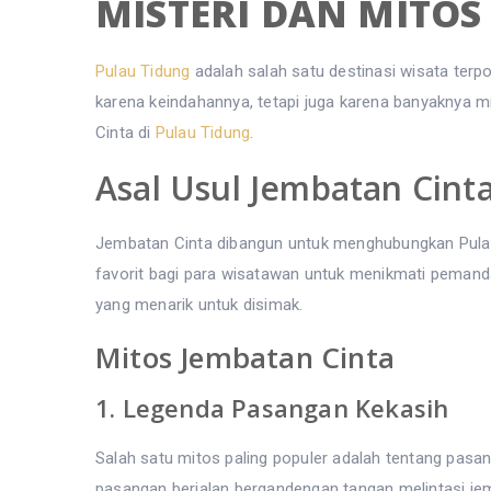
MISTERI DAN MITOS
Pulau Tidung
adalah salah satu destinasi wisata terp
karena keindahannya, tetapi juga karena banyaknya mi
Cinta di
Pulau Tidung
.
Asal Usul Jembatan Cint
Jembatan Cinta dibangun untuk menghubungkan Pulau T
favorit bagi para wisatawan untuk menikmati pemand
yang menarik untuk disimak.
Mitos Jembatan Cinta
1. Legenda Pasangan Kekasih
Salah satu mitos paling populer adalah tentang pasa
pasangan berjalan bergandengan tangan melintasi jem