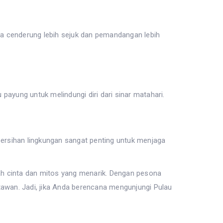
ca cenderung lebih sejuk dan pemandangan lebih
ayung untuk melindungi diri dari sinar matahari.
rsihan lingkungan sangat penting untuk menjaga
sah cinta dan mitos yang menarik. Dengan pesona
atawan. Jadi, jika Anda berencana mengunjungi Pulau