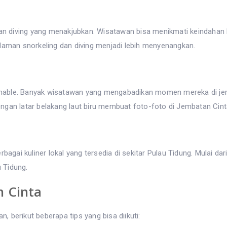
 dan diving yang menakjubkan. Wisatawan bisa menikmati keindahan 
alaman snorkeling dan diving menjadi lebih menyenangkan.
able. Banyak wisatawan yang mengabadikan momen mereka di jemba
n latar belakang laut biru membuat foto-foto di Jembatan Cinta
rbagai kuliner lokal yang tersedia di sekitar Pulau Tidung. Mulai d
 Tidung.
n Cinta
 berikut beberapa tips yang bisa diikuti: