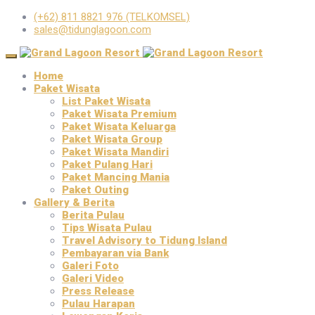
(+62) 811 8821 976 (TELKOMSEL)
sales@tidunglagoon.com
Home
Paket Wisata
List Paket Wisata
Paket Wisata Premium
Paket Wisata Keluarga
Paket Wisata Group
Paket Wisata Mandiri
Paket Pulang Hari
Paket Mancing Mania
Paket Outing
Gallery & Berita
Berita Pulau
Tips Wisata Pulau
Travel Advisory to Tidung Island
Pembayaran via Bank
Galeri Foto
Galeri Video
Press Release
Pulau Harapan