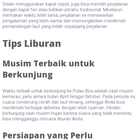
Selain menggunakan kapal cepat, juga bisa memilih perjalanan
dengan kapal feri atau bahkan perahu tradisional. Meskipun
memakan waktu lebih lama, perjalanan ini menawarkan
pengalaman yang lebih santai dan memungkinkan menikmati
pemandangan laut yang indah sepanjang perjalanan.
Tips Liburan
Musim Terbaik untuk
Berkunjung
Waktu terbaik untuk berkunjung ke Pulau Bira adalah saat musim
kemarau, yaitu antara bulan April hingga Oktober. Pada periode ini,
cuaca cenderung cerah dan laut tenang, sehingga Anda bisa
menikmati berbagai aktivitas dengan lebih nyaman. Hindari
berkunjung saat musim hujan karena cuaca yang tidak menentu
bisa mengganggu rencana liburan Anda.
Persiapan yang Perlu