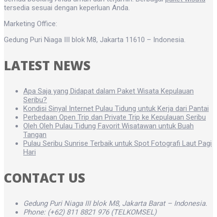
tersedia sesuai dengan keperluan Anda.
Marketing Office:
Gedung Puri Niaga III blok M8, Jakarta 11610 – Indonesia.
LATEST NEWS
Apa Saja yang Didapat dalam Paket Wisata Kepulauan
Seribu?
Kondisi Sinyal Internet Pulau Tidung untuk Kerja dari Pantai
Perbedaan Open Trip dan Private Trip ke Kepulauan Seribu
Oleh Oleh Pulau Tidung Favorit Wisatawan untuk Buah
Tangan
Pulau Seribu Sunrise Terbaik untuk Spot Fotografi Laut Pagi
Hari
CONTACT US
Gedung Puri Niaga III blok M8, Jakarta Barat – Indonesia.
Phone: (+62) 811 8821 976 (TELKOMSEL)