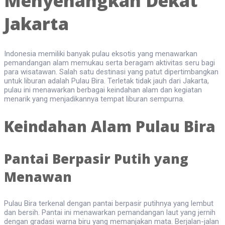
Menyenangkan Dekat
Jakarta
Indonesia memiliki banyak pulau eksotis yang menawarkan
pemandangan alam memukau serta beragam aktivitas seru bagi
para wisatawan. Salah satu destinasi yang patut dipertimbangkan
untuk liburan adalah Pulau Bira. Terletak tidak jauh dari Jakarta,
pulau ini menawarkan berbagai keindahan alam dan kegiatan
menarik yang menjadikannya tempat liburan sempurna.
Keindahan Alam Pulau Bira
Pantai Berpasir Putih yang
Menawan
Pulau Bira terkenal dengan pantai berpasir putihnya yang lembut
dan bersih. Pantai ini menawarkan pemandangan laut yang jernih
dengan gradasi warna biru yang memanjakan mata. Berjalan-jalan