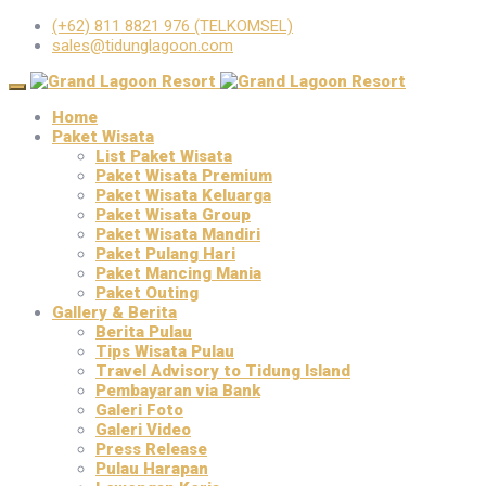
(+62) 811 8821 976 (TELKOMSEL)
sales@tidunglagoon.com
Home
Paket Wisata
List Paket Wisata
Paket Wisata Premium
Paket Wisata Keluarga
Paket Wisata Group
Paket Wisata Mandiri
Paket Pulang Hari
Paket Mancing Mania
Paket Outing
Gallery & Berita
Berita Pulau
Tips Wisata Pulau
Travel Advisory to Tidung Island
Pembayaran via Bank
Galeri Foto
Galeri Video
Press Release
Pulau Harapan