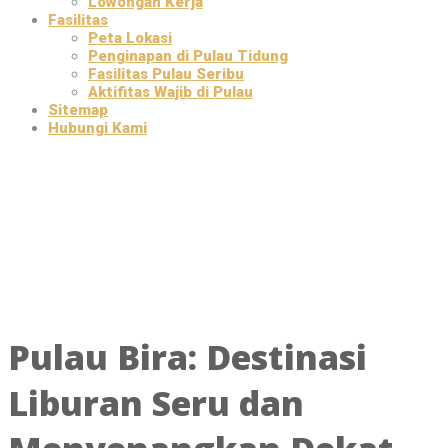
Lowongan Kerja
Fasilitas
Peta Lokasi
Penginapan di Pulau Tidung
Fasilitas Pulau Seribu
Aktifitas Wajib di Pulau
Sitemap
Hubungi Kami
Pulau Bira: Destinasi
Liburan Seru dan